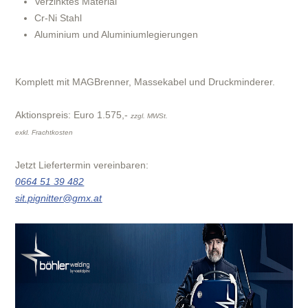
Verzinktes Material
Cr-Ni Stahl
Aluminium und Aluminiumlegierungen
Komplett mit MAGBrenner, Massekabel und Druckminderer.
Aktionspreis: Euro 1.575,-
zzgl. MWSt.
exkl. Frachtkosten
Jetzt Liefertermin vereinbaren:
0664 51 39 482
sit.pignitter@gmx.at